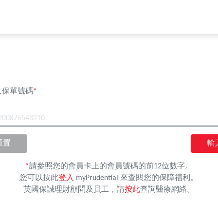
入保單號碼
*
00876543210
重置
輸
*
請參照您的會員卡上的會員號碼的前12位數字。
您可以按此
登入
myPrudential 來查閱您的保障福利。
英國保誠理財顧問及員工，請
按此
查詢醫療網絡。